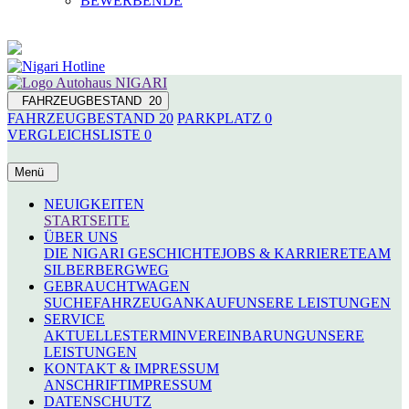
BEWERBENDE
FAHRZEUGBESTAND
20
FAHRZEUGBESTAND
20
PARKPLATZ
0
VERGLEICHSLISTE
0
Menü
NEUIGKEITEN
STARTSEITE
ÜBER UNS
DIE NIGARI GESCHICHTE
JOBS & KARRIERE
TEAM
SILBERBERGWEG
GEBRAUCHTWAGEN
SUCHE
FAHRZEUGANKAUF
UNSERE LEISTUNGEN
SERVICE
AKTUELLES
TERMINVEREINBARUNG
UNSERE
LEISTUNGEN
KONTAKT & IMPRESSUM
ANSCHRIFT
IMPRESSUM
DATENSCHUTZ