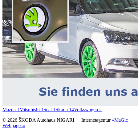
Mazda
1
Mitsubishi
1
Seat
1
Skoda
14
Volkswagen
2
© 2026 ŠKODA Autohaus NIGARI |
Internetagentur
»MaGic
Webpages«