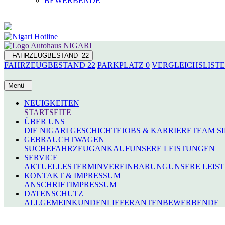
BEWERBENDE
FAHRZEUGBESTAND
22
FAHRZEUGBESTAND
22
PARKPLATZ
0
VERGLEICHSLIST
Menü
NEUIGKEITEN
STARTSEITE
ÜBER UNS
DIE NIGARI GESCHICHTE
JOBS & KARRIERE
TEAM S
GEBRAUCHTWAGEN
SUCHE
FAHRZEUGANKAUF
UNSERE LEISTUNGEN
SERVICE
AKTUELLES
TERMINVEREINBARUNG
UNSERE LEIS
KONTAKT & IMPRESSUM
ANSCHRIFT
IMPRESSUM
DATENSCHUTZ
ALLGEMEIN
KUNDEN
LIEFERANTEN
BEWERBENDE