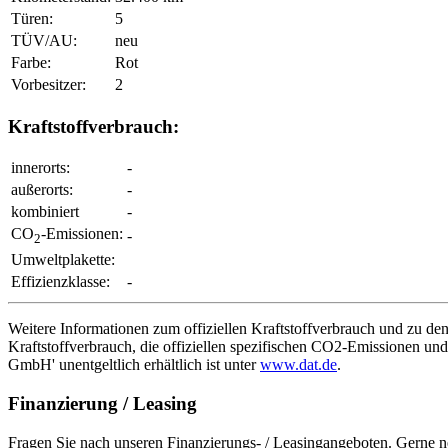
Türen:
5
TÜV/AU:
neu
Farbe:
Rot
Vorbesitzer:
2
Kraftstoffverbrauch:
innerorts:
-
außerorts:
-
kombiniert
-
CO
-Emissionen:
-
2
Umweltplakette:
Effizienzklasse:
-
Weitere Informationen zum offiziellen Kraftstoffverbrauch und zu d
Kraftstoffverbrauch, die offiziellen spezifischen CO2-Emissionen u
GmbH' unentgeltlich erhältlich ist unter
www.dat.de
.
Finanzierung / Leasing
Fragen Sie nach unseren Finanzierungs- / Leasingangeboten. Gerne 