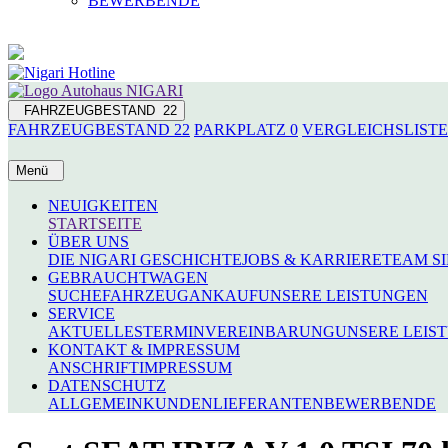
BEWERBENDE
FAHRZEUGBESTAND
22
FAHRZEUGBESTAND
22
PARKPLATZ
0
VERGLEICHSLIST
Menü
NEUIGKEITEN
STARTSEITE
ÜBER UNS
DIE NIGARI GESCHICHTE
JOBS & KARRIERE
TEAM S
GEBRAUCHTWAGEN
SUCHE
FAHRZEUGANKAUF
UNSERE LEISTUNGEN
SERVICE
AKTUELLES
TERMINVEREINBARUNG
UNSERE LEIS
KONTAKT & IMPRESSUM
ANSCHRIFT
IMPRESSUM
DATENSCHUTZ
ALLGEMEIN
KUNDEN
LIEFERANTEN
BEWERBENDE