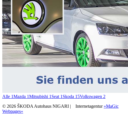
Alle
1
Mazda
1
Mitsubishi
1
Seat
1
Skoda
15
Volkswagen
2
© 2026 ŠKODA Autohaus NIGARI |
Internetagentur
»MaGic
Webpages«