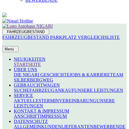
BEWERBENDE
FAHRZEUGBESTAND
FAHRZEUGBESTAND
PARKPLATZ
VERGLEICHSLISTE
Menü
NEUIGKEITEN
STARTSEITE
ÜBER UNS
DIE NIGARI GESCHICHTE
JOBS & KARRIERE
TEAM
SILBERBERGWEG
GEBRAUCHTWAGEN
SUCHE
FAHRZEUGANKAUF
UNSERE LEISTUNGEN
SERVICE
AKTUELLES
TERMINVEREINBARUNG
UNSERE
LEISTUNGEN
KONTAKT & IMPRESSUM
ANSCHRIFT
IMPRESSUM
DATENSCHUTZ
ALLGEMEIN
KUNDEN
LIEFERANTEN
BEWERBENDE