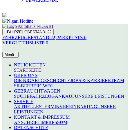
BEWERBENDE
FAHRZEUGBESTAND
22
FAHRZEUGBESTAND
22
PARKPLATZ
0
VERGLEICHSLISTE
0
Menü
NEUIGKEITEN
STARTSEITE
ÜBER UNS
DIE NIGARI GESCHICHTE
JOBS & KARRIERE
TEAM
SILBERBERGWEG
GEBRAUCHTWAGEN
SUCHE
FAHRZEUGANKAUF
UNSERE LEISTUNGEN
SERVICE
AKTUELLES
TERMINVEREINBARUNG
UNSERE
LEISTUNGEN
KONTAKT & IMPRESSUM
ANSCHRIFT
IMPRESSUM
DATENSCHUTZ