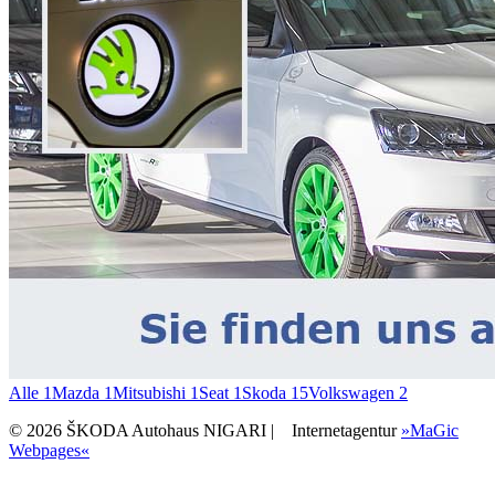
Alle
1
Mazda
1
Mitsubishi
1
Seat
1
Skoda
15
Volkswagen
2
© 2026 ŠKODA Autohaus NIGARI |
Internetagentur
»MaGic
Webpages«