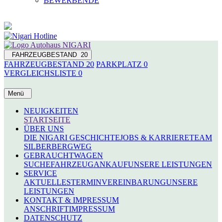
BEWERBENDE
FAHRZEUGBESTAND
20
FAHRZEUGBESTAND
20
PARKPLATZ
0
VERGLEICHSLISTE
0
Menü
NEUIGKEITEN
STARTSEITE
ÜBER UNS
DIE NIGARI GESCHICHTE
JOBS & KARRIERE
TEAM
SILBERBERGWEG
GEBRAUCHTWAGEN
SUCHE
FAHRZEUGANKAUF
UNSERE LEISTUNGEN
SERVICE
AKTUELLES
TERMINVEREINBARUNG
UNSERE
LEISTUNGEN
KONTAKT & IMPRESSUM
ANSCHRIFT
IMPRESSUM
DATENSCHUTZ