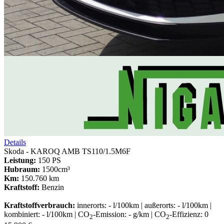
Details
Skoda - KAROQ AMB TS110/1.5M6F
Leistung:
150 PS
Hubraum:
1500cm³
Km:
150.760 km
Kraftstoff:
Benzin
Kraftstoffverbrauch:
innerorts: - l/100km | außerorts: - l/100km |
kombiniert: - l/100km | CO
-Emission: - g/km | CO
-Effizienz: 0
2
2