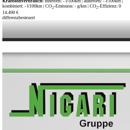
Kraftstoffverbrauch:
innerorts: - l/100km | außerorts: - l/100km |
kombiniert: - l/100km | CO
-Emission: - g/km | CO
-Effizienz: 0
2
2
14.490 €
differenzbesteuert