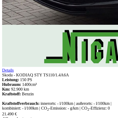
Details
Skoda - KODIAQ STY TS110/1.4A6A
Leistung:
150 PS
Hubraum:
1400cm³
Km:
92.900 km
Kraftstoff:
Benzin
Kraftstoffverbrauch:
innerorts: - l/100km | außerorts: - l/100km |
kombiniert: - l/100km | CO
-Emission: - g/km | CO
-Effizienz: 0
2
2
21.490 €