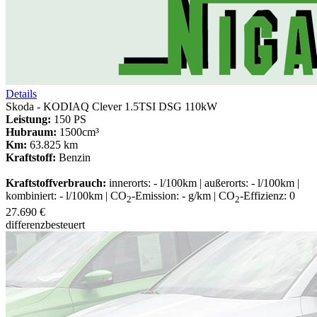
Details
Skoda - KODIAQ Clever 1.5TSI DSG 110kW
Leistung:
150 PS
Hubraum:
1500cm³
Km:
63.825 km
Kraftstoff:
Benzin
Kraftstoffverbrauch:
innerorts: - l/100km | außerorts: - l/100km |
kombiniert: - l/100km | CO
-Emission: - g/km | CO
-Effizienz: 0
2
2
27.690 €
differenzbesteuert