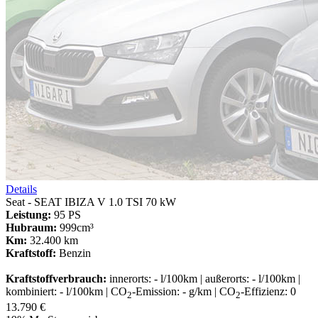
Details
Seat - SEAT IBIZA V 1.0 TSI 70 kW
Leistung:
95 PS
Hubraum:
999cm³
Km:
32.400 km
Kraftstoff:
Benzin
Kraftstoffverbrauch:
innerorts: - l/100km | außerorts: - l/100km |
kombiniert: - l/100km | CO
-Emission: - g/km | CO
-Effizienz: 0
2
2
13.790 €