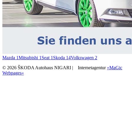
Mazda
1
Mitsubishi
1
Seat
1
Skoda
14
Volkswagen
2
© 2026 ŠKODA Autohaus NIGARI |
Internetagentur
»MaGic
Webpages«