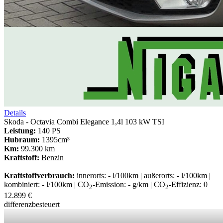
Details
Skoda - Octavia Combi Elegance 1,4l 103 kW TSI
Leistung:
140 PS
Hubraum:
1395cm³
Km:
99.300 km
Kraftstoff:
Benzin
Kraftstoffverbrauch:
innerorts: - l/100km | außerorts: - l/100km |
kombiniert: - l/100km | CO
-Emission: - g/km | CO
-Effizienz: 0
2
2
12.899 €
differenzbesteuert