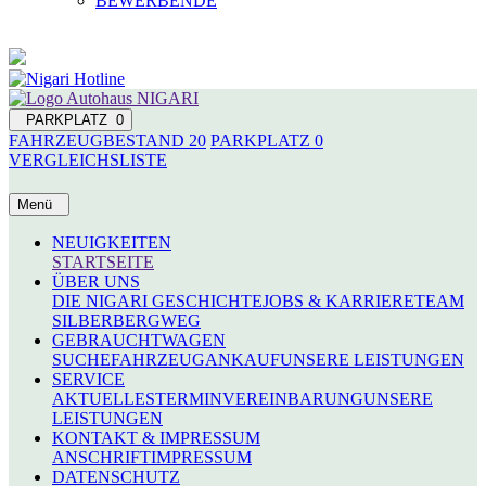
BEWERBENDE
PARKPLATZ
0
FAHRZEUGBESTAND
20
PARKPLATZ
0
VERGLEICHSLISTE
Menü
NEUIGKEITEN
STARTSEITE
ÜBER UNS
DIE NIGARI GESCHICHTE
JOBS & KARRIERE
TEAM
SILBERBERGWEG
GEBRAUCHTWAGEN
SUCHE
FAHRZEUGANKAUF
UNSERE LEISTUNGEN
SERVICE
AKTUELLES
TERMINVEREINBARUNG
UNSERE
LEISTUNGEN
KONTAKT & IMPRESSUM
ANSCHRIFT
IMPRESSUM
DATENSCHUTZ