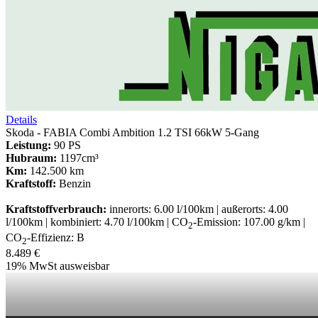
Details
Skoda - FABIA Combi Ambition 1.2 TSI 66kW 5-Gang
Leistung:
90 PS
Hubraum:
1197cm³
Km:
142.500 km
Kraftstoff:
Benzin
Kraftstoffverbrauch:
innerorts: 6.00 l/100km | außerorts: 4.00
l/100km | kombiniert: 4.70 l/100km | CO
-Emission: 107.00 g/km |
2
CO
-Effizienz: B
2
8.489 €
19% MwSt ausweisbar