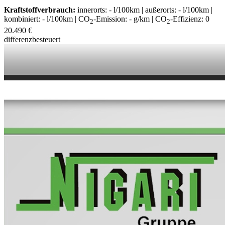
Kraftstoffverbrauch:
innerorts: - l/100km | außerorts: - l/100km |
kombiniert: - l/100km | CO
-Emission: - g/km | CO
-Effizienz: 0
2
2
20.490 €
differenzbesteuert