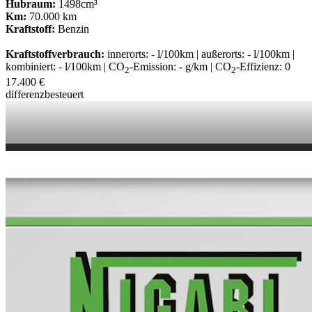
Hubraum:
1498cm³
Km:
70.000 km
Kraftstoff:
Benzin
Kraftstoffverbrauch:
innerorts: - l/100km | außerorts: - l/100km |
kombiniert: - l/100km | CO
-Emission: - g/km | CO
-Effizienz: 0
2
2
17.400 €
differenzbesteuert