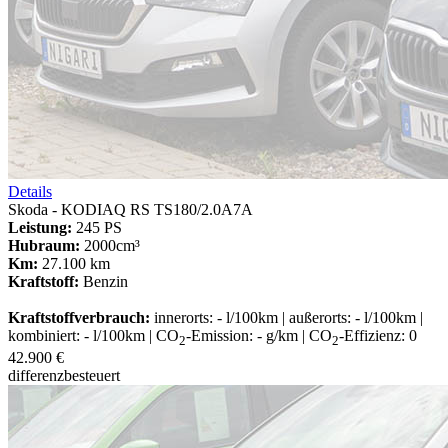
Details
Skoda - KODIAQ RS TS180/2.0A7A
Leistung:
245 PS
Hubraum:
2000cm³
Km:
27.100 km
Kraftstoff:
Benzin
Kraftstoffverbrauch:
innerorts: - l/100km | außerorts: - l/100km |
kombiniert: - l/100km | CO
-Emission: - g/km | CO
-Effizienz: 0
2
2
42.900 €
differenzbesteuert