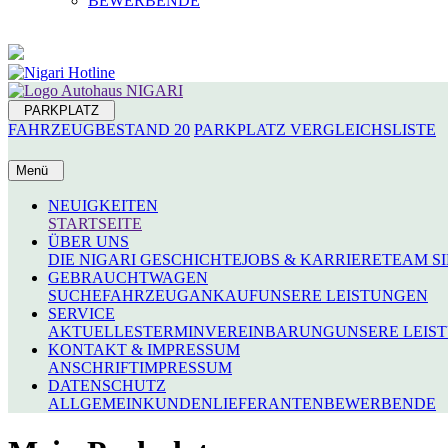
BEWERBENDE
PARKPLATZ
FAHRZEUGBESTAND
20
PARKPLATZ
VERGLEICHSLISTE
Menü
NEUIGKEITEN
STARTSEITE
ÜBER UNS
DIE NIGARI GESCHICHTE
JOBS & KARRIERE
TEAM S
GEBRAUCHTWAGEN
SUCHE
FAHRZEUGANKAUF
UNSERE LEISTUNGEN
SERVICE
AKTUELLES
TERMINVEREINBARUNG
UNSERE LEIS
KONTAKT & IMPRESSUM
ANSCHRIFT
IMPRESSUM
DATENSCHUTZ
ALLGEMEIN
KUNDEN
LIEFERANTEN
BEWERBENDE