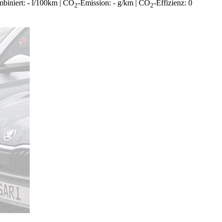
ombiniert: - l/100km | CO
-Emission: - g/km | CO
-Effizienz: 0
2
2