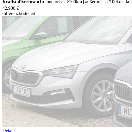
Kraftstoffverbrauch:
innerorts: - l/100km | außerorts: - l/100km | k
42.900 €
differenzbesteuert
Details