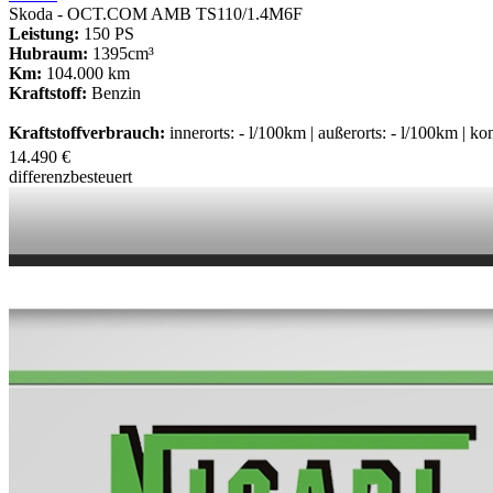
Skoda - OCT.COM AMB TS110/1.4M6F
Leistung:
150 PS
Hubraum:
1395cm³
Km:
104.000 km
Kraftstoff:
Benzin
Kraftstoffverbrauch:
innerorts: - l/100km | außerorts: - l/100km | k
14.490 €
differenzbesteuert