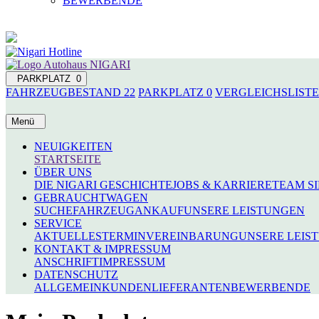
BEWERBENDE
PARKPLATZ
0
FAHRZEUGBESTAND
22
PARKPLATZ
0
VERGLEICHSLISTE
Menü
NEUIGKEITEN
STARTSEITE
ÜBER UNS
DIE NIGARI GESCHICHTE
JOBS & KARRIERE
TEAM S
GEBRAUCHTWAGEN
SUCHE
FAHRZEUGANKAUF
UNSERE LEISTUNGEN
SERVICE
AKTUELLES
TERMINVEREINBARUNG
UNSERE LEIS
KONTAKT & IMPRESSUM
ANSCHRIFT
IMPRESSUM
DATENSCHUTZ
ALLGEMEIN
KUNDEN
LIEFERANTEN
BEWERBENDE