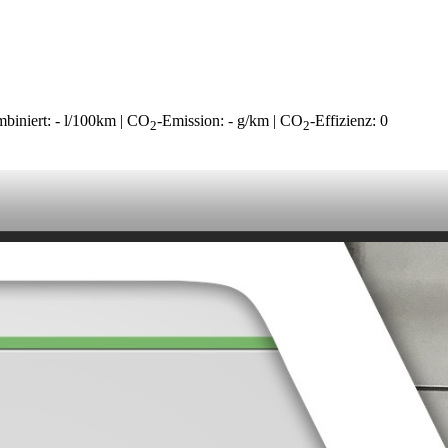
ombiniert: - l/100km | CO
-Emission: - g/km | CO
-Effizienz: 0
2
2