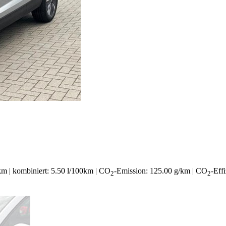
0km | kombiniert: 5.50 l/100km | CO
-Emission: 125.00 g/km | CO
-Eff
2
2