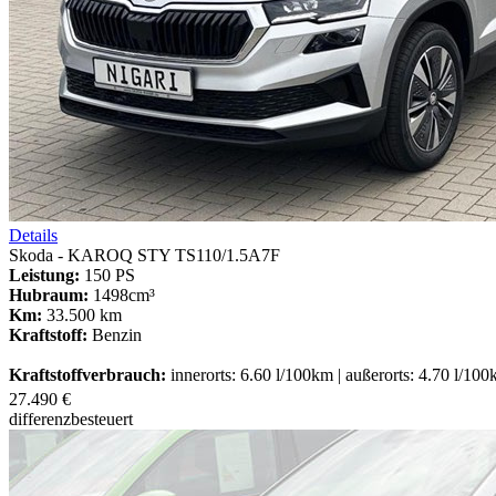
Details
Skoda - KAROQ STY TS110/1.5A7F
Leistung:
150 PS
Hubraum:
1498cm³
Km:
33.500 km
Kraftstoff:
Benzin
Kraftstoffverbrauch:
innerorts: 6.60 l/100km | außerorts: 4.70 l/10
27.490 €
differenzbesteuert