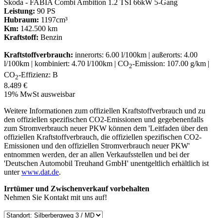
Skoda - FABIA Combi Ambition 1.2 TSI 66kW 5-Gang
Leistung:
90 PS
Hubraum:
1197cm³
Km:
142.500 km
Kraftstoff:
Benzin
Kraftstoffverbrauch:
innerorts: 6.00 l/100km | außerorts: 4.00
l/100km | kombiniert: 4.70 l/100km | CO
-Emission: 107.00 g/km |
2
CO
-Effizienz: B
2
8.489 €
19% MwSt ausweisbar
Weitere Informationen zum offiziellen Kraftstoffverbrauch und zu
den offiziellen spezifischen CO2-Emissionen und gegebenenfalls
zum Stromverbrauch neuer PKW können dem 'Leitfaden über den
offiziellen Kraftstoffverbrauch, die offiziellen spezifischen CO2-
Emissionen und den offiziellen Stromverbrauch neuer PKW'
entnommen werden, der an allen Verkaufsstellen und bei der
'Deutschen Automobil Treuhand GmbH' unentgeltlich erhältlich ist
unter
www.dat.de
.
Irrtümer und Zwischenverkauf vorbehalten
Nehmen Sie Kontakt mit uns auf!