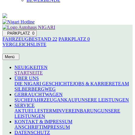
BEWERBENDE
PARKPLATZ
0
FAHRZEUGBESTAND
22
PARKPLATZ
0
VERGLEICHSLISTE
Menü
NEUIGKEITEN
STARTSEITE
ÜBER UNS
DIE NIGARI GESCHICHTE
JOBS & KARRIERE
TEAM
SILBERBERGWEG
GEBRAUCHTWAGEN
SUCHE
FAHRZEUGANKAUF
UNSERE LEISTUNGEN
SERVICE
AKTUELLES
TERMINVEREINBARUNG
UNSERE
LEISTUNGEN
KONTAKT & IMPRESSUM
ANSCHRIFT
IMPRESSUM
DATENSCHUTZ