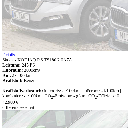
Details
Skoda - KODIAQ RS TS180/2.0A7A
Leistung:
245 PS
Hubraum:
2000cm³
Km:
27.100 km
Kraftstoff:
Benzin
Kraftstoffverbrauch:
innerorts: - l/100km | außerorts: - l/100km |
kombiniert: - l/100km | CO
-Emission: - g/km | CO
-Effizienz: 0
2
2
42.900 €
differenzbesteuert