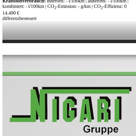
Kraftstoffverbrauch:
innerorts: - l/100km | außerorts: - l/100km |
kombiniert: - l/100km | CO
-Emission: - g/km | CO
-Effizienz: 0
2
2
14.490 €
differenzbesteuert