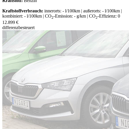
Kraftstoff:
Benzin
Kraftstoffverbrauch:
innerorts: - l/100km | außerorts: - l/100km |
kombiniert: - l/100km | CO
-Emission: - g/km | CO
-Effizienz: 0
2
2
12.899 €
differenzbesteuert