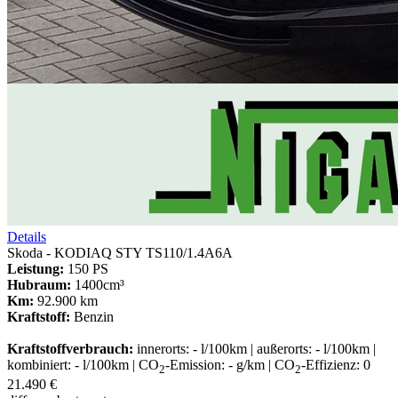
Details
Skoda - KODIAQ STY TS110/1.4A6A
Leistung:
150 PS
Hubraum:
1400cm³
Km:
92.900 km
Kraftstoff:
Benzin
Kraftstoffverbrauch:
innerorts: - l/100km | außerorts: - l/100km |
kombiniert: - l/100km | CO
-Emission: - g/km | CO
-Effizienz: 0
2
2
21.490 €