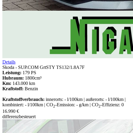
Details
Skoda - SUP.COM GrtSTY TS132/1.8A7F
Leistung:
179 PS
Hubraum:
1800cm³
Km:
143.000 km
Kraftstoff:
Benzin
Kraftstoffverbrauch:
innerorts: - l/100km | außerorts: - l/100km |
kombiniert: - l/100km | CO
-Emission: - g/km | CO
-Effizienz: 0
2
2
16.990 €
differenzbesteuert