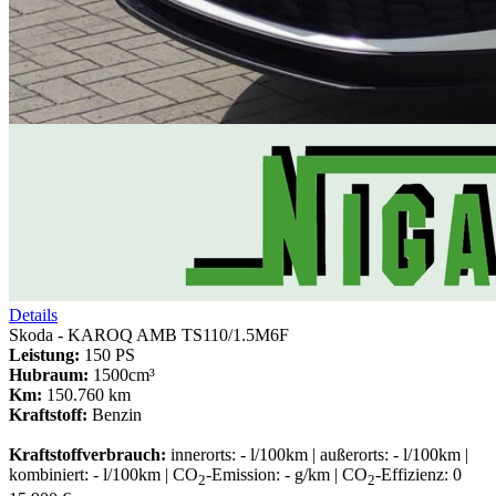
Details
Skoda - KAROQ AMB TS110/1.5M6F
Leistung:
150 PS
Hubraum:
1500cm³
Km:
150.760 km
Kraftstoff:
Benzin
Kraftstoffverbrauch:
innerorts: - l/100km | außerorts: - l/100km |
kombiniert: - l/100km | CO
-Emission: - g/km | CO
-Effizienz: 0
2
2