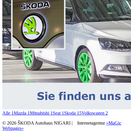
Alle
1
Mazda
1
Mitsubishi
1
Seat
1
Skoda
15
Volkswagen
2
© 2026 ŠKODA Autohaus NIGARI |
Internetagentur
»MaGic
Webpages«