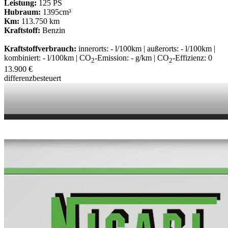
Leistung:
125 PS
Hubraum:
1395cm³
Km:
113.750 km
Kraftstoff:
Benzin
Kraftstoffverbrauch:
innerorts: - l/100km | außerorts: - l/100km |
kombiniert: - l/100km | CO
-Emission: - g/km | CO
-Effizienz: 0
2
2
13.900 €
differenzbesteuert