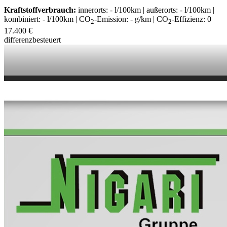
Kraftstoffverbrauch:
innerorts: - l/100km | außerorts: - l/100km |
kombiniert: - l/100km | CO
-Emission: - g/km | CO
-Effizienz: 0
2
2
17.400 €
differenzbesteuert