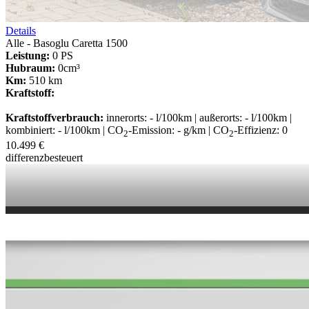
Details
Alle - Basoglu Caretta 1500
Leistung:
0 PS
Hubraum:
0cm³
Km:
510 km
Kraftstoff:
Kraftstoffverbrauch:
innerorts: - l/100km | außerorts: - l/100km |
kombiniert: - l/100km | CO
-Emission: - g/km | CO
-Effizienz: 0
2
2
10.499 €
differenzbesteuert