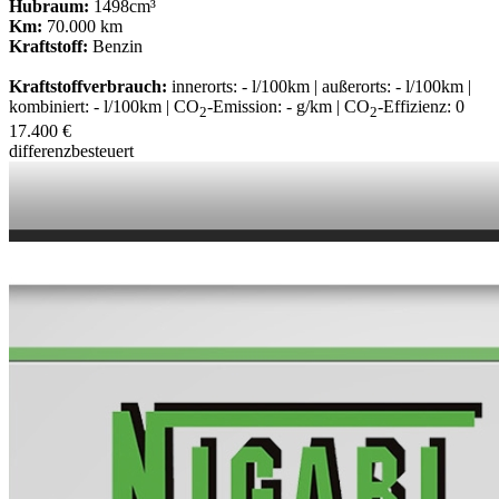
Hubraum:
1498cm³
Km:
70.000 km
Kraftstoff:
Benzin
Kraftstoffverbrauch:
innerorts: - l/100km | außerorts: - l/100km |
kombiniert: - l/100km | CO
-Emission: - g/km | CO
-Effizienz: 0
2
2
17.400 €
differenzbesteuert