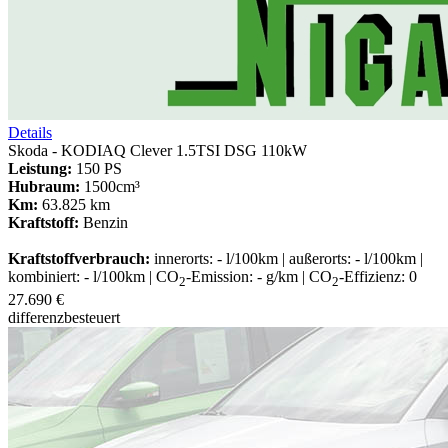
Details
Skoda - KODIAQ Clever 1.5TSI DSG 110kW
Leistung:
150 PS
Hubraum:
1500cm³
Km:
63.825 km
Kraftstoff:
Benzin
Kraftstoffverbrauch:
innerorts: - l/100km | außerorts: - l/100km |
kombiniert: - l/100km | CO
-Emission: - g/km | CO
-Effizienz: 0
2
2
27.690 €
differenzbesteuert