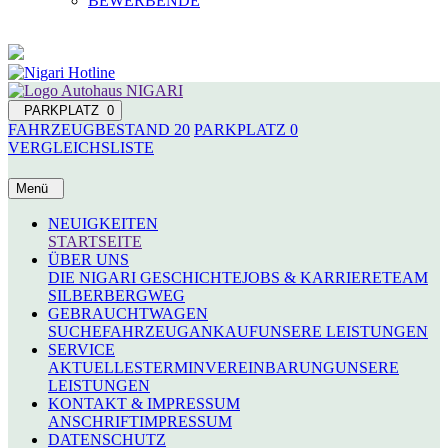
BEWERBENDE
PARKPLATZ
0
FAHRZEUGBESTAND
20
PARKPLATZ
0
VERGLEICHSLISTE
Menü
NEUIGKEITEN
STARTSEITE
ÜBER UNS
DIE NIGARI GESCHICHTE
JOBS & KARRIERE
TEAM
SILBERBERGWEG
GEBRAUCHTWAGEN
SUCHE
FAHRZEUGANKAUF
UNSERE LEISTUNGEN
SERVICE
AKTUELLES
TERMINVEREINBARUNG
UNSERE
LEISTUNGEN
KONTAKT & IMPRESSUM
ANSCHRIFT
IMPRESSUM
DATENSCHUTZ