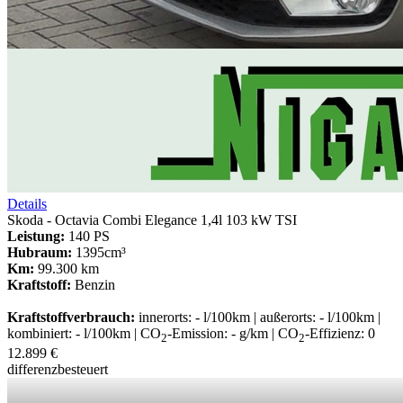
Details
Skoda - Octavia Combi Elegance 1,4l 103 kW TSI
Leistung:
140 PS
Hubraum:
1395cm³
Km:
99.300 km
Kraftstoff:
Benzin
Kraftstoffverbrauch:
innerorts: - l/100km | außerorts: - l/100km |
kombiniert: - l/100km | CO
-Emission: - g/km | CO
-Effizienz: 0
2
2
12.899 €
differenzbesteuert