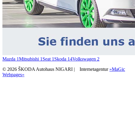
Mazda
1
Mitsubishi
1
Seat
1
Skoda
14
Volkswagen
2
© 2026 ŠKODA Autohaus NIGARI |
Internetagentur
»MaGic
Webpages«