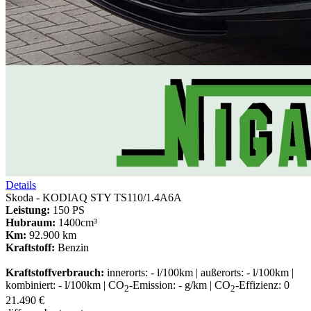
Details
Skoda - KODIAQ STY TS110/1.4A6A
Leistung:
150 PS
Hubraum:
1400cm³
Km:
92.900 km
Kraftstoff:
Benzin
Kraftstoffverbrauch:
innerorts: - l/100km | außerorts: - l/100km |
kombiniert: - l/100km | CO
-Emission: - g/km | CO
-Effizienz: 0
2
2
21.490 €