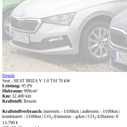
Details
Seat - SEAT IBIZA V 1.0 TSI 70 kW
Leistung:
95 PS
Hubraum:
999cm³
Km:
32.400 km
Kraftstoff:
Benzin
Kraftstoffverbrauch:
innerorts: - l/100km | außerorts: - l/100km |
kombiniert: - l/100km | CO
-Emission: - g/km | CO
-Effizienz: 0
2
2
13.790 €