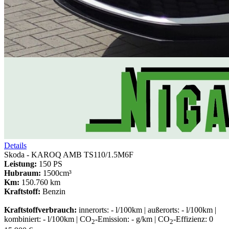
Details
Skoda - KAROQ AMB TS110/1.5M6F
Leistung:
150 PS
Hubraum:
1500cm³
Km:
150.760 km
Kraftstoff:
Benzin
Kraftstoffverbrauch:
innerorts: - l/100km | außerorts: - l/100km |
kombiniert: - l/100km | CO
-Emission: - g/km | CO
-Effizienz: 0
2
2