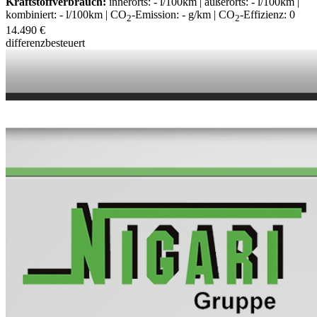
Kraftstoffverbrauch:
innerorts: - l/100km | außerorts: - l/100km |
kombiniert: - l/100km | CO
-Emission: - g/km | CO
-Effizienz: 0
2
2
14.490 €
differenzbesteuert