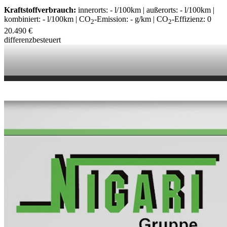
Kraftstoffverbrauch:
innerorts: - l/100km | außerorts: - l/100km |
kombiniert: - l/100km | CO
-Emission: - g/km | CO
-Effizienz: 0
2
2
20.490 €
differenzbesteuert