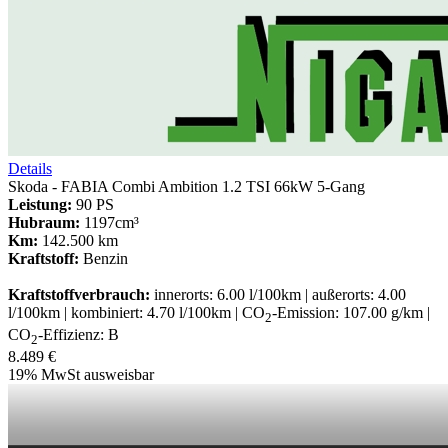
Details
Skoda - FABIA Combi Ambition 1.2 TSI 66kW 5-Gang
Leistung:
90 PS
Hubraum:
1197cm³
Km:
142.500 km
Kraftstoff:
Benzin
Kraftstoffverbrauch:
innerorts: 6.00 l/100km | außerorts: 4.00
l/100km | kombiniert: 4.70 l/100km | CO
-Emission: 107.00 g/km |
2
CO
-Effizienz: B
2
8.489 €
19% MwSt ausweisbar