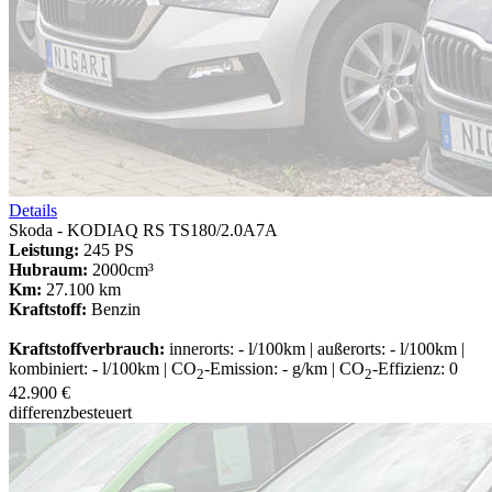
Details
Skoda - KODIAQ RS TS180/2.0A7A
Leistung:
245 PS
Hubraum:
2000cm³
Km:
27.100 km
Kraftstoff:
Benzin
Kraftstoffverbrauch:
innerorts: - l/100km | außerorts: - l/100km |
kombiniert: - l/100km | CO
-Emission: - g/km | CO
-Effizienz: 0
2
2
42.900 €
differenzbesteuert