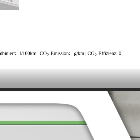
ombiniert: - l/100km | CO
-Emission: - g/km | CO
-Effizienz: 0
2
2