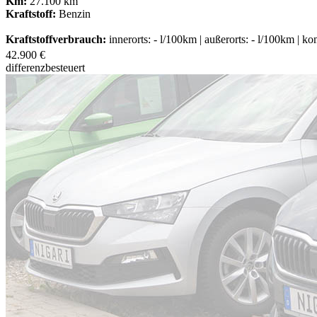
Km:
27.100 km
Kraftstoff:
Benzin
Kraftstoffverbrauch:
innerorts: - l/100km | außerorts: - l/100km | k
42.900 €
differenzbesteuert