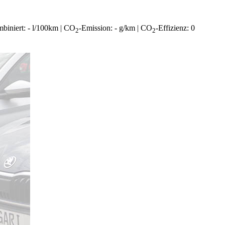
ombiniert: - l/100km | CO
-Emission: - g/km | CO
-Effizienz: 0
2
2