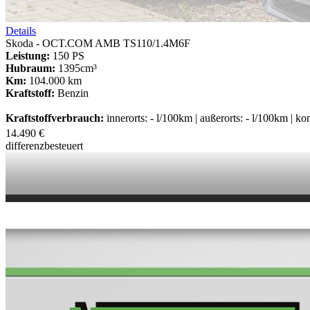
Details
Skoda - OCT.COM AMB TS110/1.4M6F
Leistung:
150 PS
Hubraum:
1395cm³
Km:
104.000 km
Kraftstoff:
Benzin
Kraftstoffverbrauch:
innerorts: - l/100km | außerorts: - l/100km | k
14.490 €
differenzbesteuert