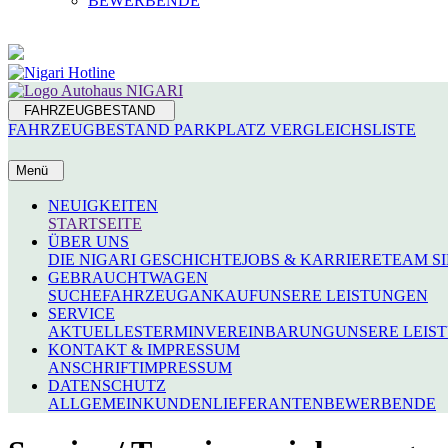
BEWERBENDE
FAHRZEUGBESTAND
FAHRZEUGBESTAND
PARKPLATZ
VERGLEICHSLISTE
Menü
NEUIGKEITEN
STARTSEITE
ÜBER UNS
DIE NIGARI GESCHICHTE
JOBS & KARRIERE
TEAM S
GEBRAUCHTWAGEN
SUCHE
FAHRZEUGANKAUF
UNSERE LEISTUNGEN
SERVICE
AKTUELLES
TERMINVEREINBARUNG
UNSERE LEIS
KONTAKT & IMPRESSUM
ANSCHRIFT
IMPRESSUM
DATENSCHUTZ
ALLGEMEIN
KUNDEN
LIEFERANTEN
BEWERBENDE