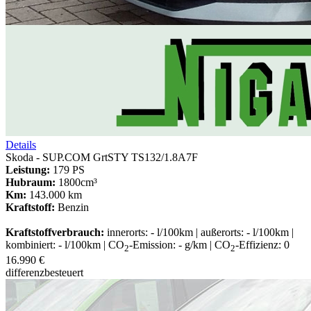
Details
Skoda - SUP.COM GrtSTY TS132/1.8A7F
Leistung:
179 PS
Hubraum:
1800cm³
Km:
143.000 km
Kraftstoff:
Benzin
Kraftstoffverbrauch:
innerorts: - l/100km | außerorts: - l/100km |
kombiniert: - l/100km | CO
-Emission: - g/km | CO
-Effizienz: 0
2
2
16.990 €
differenzbesteuert