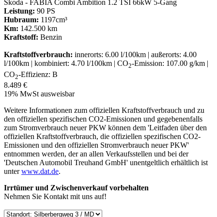
Skoda - FABIA Combi Ambition 1.2 TSI 66kW 5-Gang
Leistung:
90 PS
Hubraum:
1197cm³
Km:
142.500 km
Kraftstoff:
Benzin
Kraftstoffverbrauch:
innerorts: 6.00 l/100km | außerorts: 4.00
l/100km | kombiniert: 4.70 l/100km | CO
-Emission: 107.00 g/km |
2
CO
-Effizienz: B
2
8.489 €
19% MwSt ausweisbar
Weitere Informationen zum offiziellen Kraftstoffverbrauch und zu
den offiziellen spezifischen CO2-Emissionen und gegebenenfalls
zum Stromverbrauch neuer PKW können dem 'Leitfaden über den
offiziellen Kraftstoffverbrauch, die offiziellen spezifischen CO2-
Emissionen und den offiziellen Stromverbrauch neuer PKW'
entnommen werden, der an allen Verkaufsstellen und bei der
'Deutschen Automobil Treuhand GmbH' unentgeltlich erhältlich ist
unter
www.dat.de
.
Irrtümer und Zwischenverkauf vorbehalten
Nehmen Sie Kontakt mit uns auf!