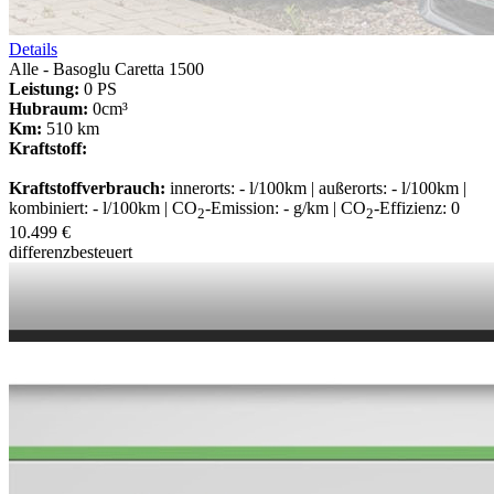
Details
Alle - Basoglu Caretta 1500
Leistung:
0 PS
Hubraum:
0cm³
Km:
510 km
Kraftstoff:
Kraftstoffverbrauch:
innerorts: - l/100km | außerorts: - l/100km |
kombiniert: - l/100km | CO
-Emission: - g/km | CO
-Effizienz: 0
2
2
10.499 €
differenzbesteuert