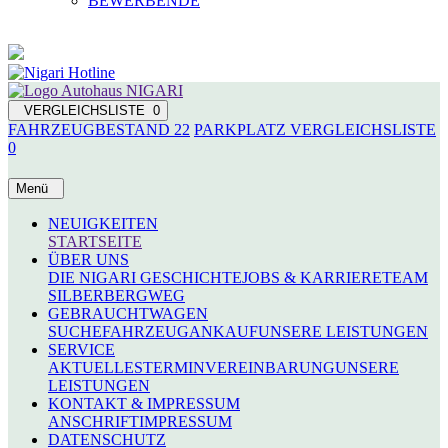
BEWERBENDE
VERGLEICHSLISTE
0
FAHRZEUGBESTAND
22
PARKPLATZ
VERGLEICHSLISTE
0
Menü
NEUIGKEITEN
STARTSEITE
ÜBER UNS
DIE NIGARI GESCHICHTE
JOBS & KARRIERE
TEAM
SILBERBERGWEG
GEBRAUCHTWAGEN
SUCHE
FAHRZEUGANKAUF
UNSERE LEISTUNGEN
SERVICE
AKTUELLES
TERMINVEREINBARUNG
UNSERE
LEISTUNGEN
KONTAKT & IMPRESSUM
ANSCHRIFT
IMPRESSUM
DATENSCHUTZ