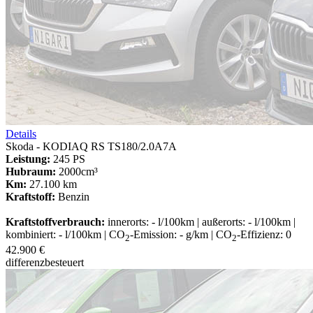
Details
Skoda - KODIAQ RS TS180/2.0A7A
Leistung:
245 PS
Hubraum:
2000cm³
Km:
27.100 km
Kraftstoff:
Benzin
Kraftstoffverbrauch:
innerorts: - l/100km | außerorts: - l/100km |
kombiniert: - l/100km | CO
-Emission: - g/km | CO
-Effizienz: 0
2
2
42.900 €
differenzbesteuert