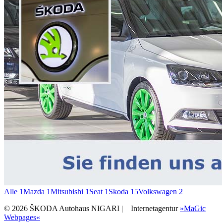
Alle
1
Mazda
1
Mitsubishi
1
Seat
1
Skoda
15
Volkswagen
2
© 2026 ŠKODA Autohaus NIGARI |
Internetagentur
»MaGic
Webpages«