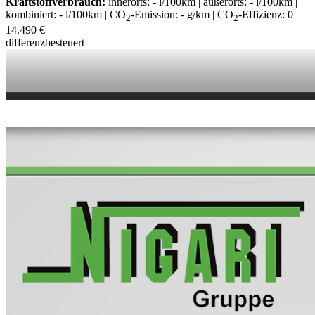
Kraftstoffverbrauch:
innerorts: - l/100km | außerorts: - l/100km |
kombiniert: - l/100km | CO
-Emission: - g/km | CO
-Effizienz: 0
2
2
14.490 €
differenzbesteuert