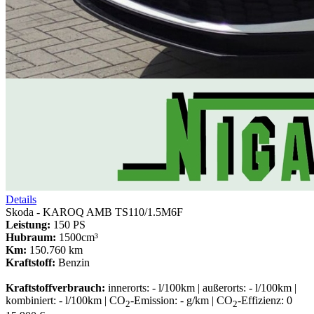
Details
Skoda - KAROQ AMB TS110/1.5M6F
Leistung:
150 PS
Hubraum:
1500cm³
Km:
150.760 km
Kraftstoff:
Benzin
Kraftstoffverbrauch:
innerorts: - l/100km | außerorts: - l/100km |
kombiniert: - l/100km | CO
-Emission: - g/km | CO
-Effizienz: 0
2
2