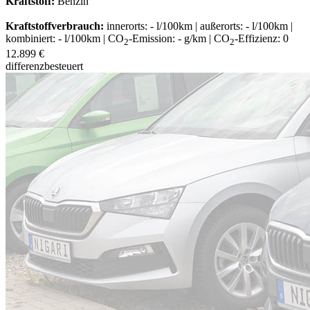
Kraftstoff:
Benzin
Kraftstoffverbrauch:
innerorts: - l/100km | außerorts: - l/100km |
kombiniert: - l/100km | CO
-Emission: - g/km | CO
-Effizienz: 0
2
2
12.899 €
differenzbesteuert