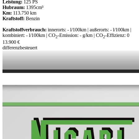
Leistung:
125 PS
Hubraum:
1395cm³
Km:
113.750 km
Kraftstoff:
Benzin
Kraftstoffverbrauch:
innerorts: - l/100km | außerorts: - l/100km |
kombiniert: - l/100km | CO
-Emission: - g/km | CO
-Effizienz: 0
2
2
13.900 €
differenzbesteuert