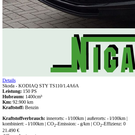
Details
Skoda - KODIAQ STY TS110/1.4A6A
Leistung:
150 PS
Hubraum:
1400cm³
Km:
92.900 km
Kraftstoff:
Benzin
Kraftstoffverbrauch:
innerorts: - l/100km | außerorts: - l/100km |
kombiniert: - l/100km | CO
-Emission: - g/km | CO
-Effizienz: 0
2
2
21.490 €