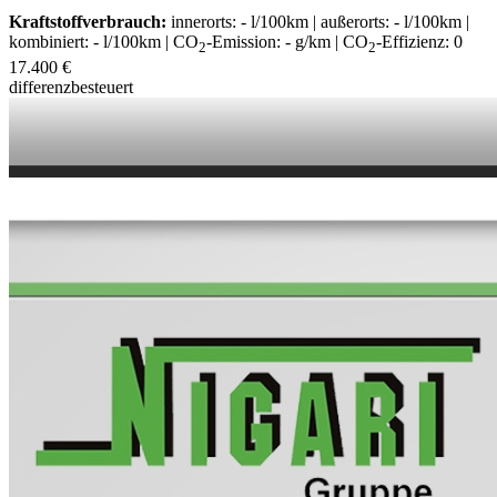
Kraftstoffverbrauch:
innerorts: - l/100km | außerorts: - l/100km |
kombiniert: - l/100km | CO
-Emission: - g/km | CO
-Effizienz: 0
2
2
17.400 €
differenzbesteuert