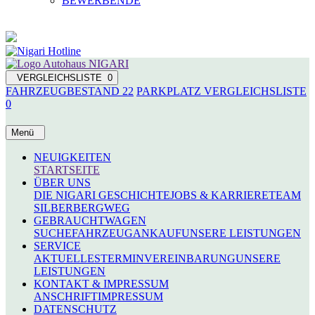
BEWERBENDE
VERGLEICHSLISTE
0
FAHRZEUGBESTAND
22
PARKPLATZ
VERGLEICHSLISTE
0
Menü
NEUIGKEITEN
STARTSEITE
ÜBER UNS
DIE NIGARI GESCHICHTE
JOBS & KARRIERE
TEAM
SILBERBERGWEG
GEBRAUCHTWAGEN
SUCHE
FAHRZEUGANKAUF
UNSERE LEISTUNGEN
SERVICE
AKTUELLES
TERMINVEREINBARUNG
UNSERE
LEISTUNGEN
KONTAKT & IMPRESSUM
ANSCHRIFT
IMPRESSUM
DATENSCHUTZ