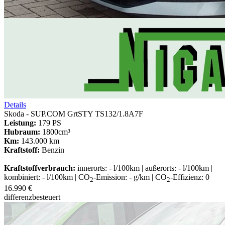
Details
Skoda - SUP.COM GrtSTY TS132/1.8A7F
Leistung:
179 PS
Hubraum:
1800cm³
Km:
143.000 km
Kraftstoff:
Benzin
Kraftstoffverbrauch:
innerorts: - l/100km | außerorts: - l/100km |
kombiniert: - l/100km | CO
-Emission: - g/km | CO
-Effizienz: 0
2
2
16.990 €
differenzbesteuert