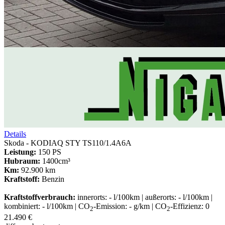
Details
Skoda - KODIAQ STY TS110/1.4A6A
Leistung:
150 PS
Hubraum:
1400cm³
Km:
92.900 km
Kraftstoff:
Benzin
Kraftstoffverbrauch:
innerorts: - l/100km | außerorts: - l/100km |
kombiniert: - l/100km | CO
-Emission: - g/km | CO
-Effizienz: 0
2
2
21.490 €