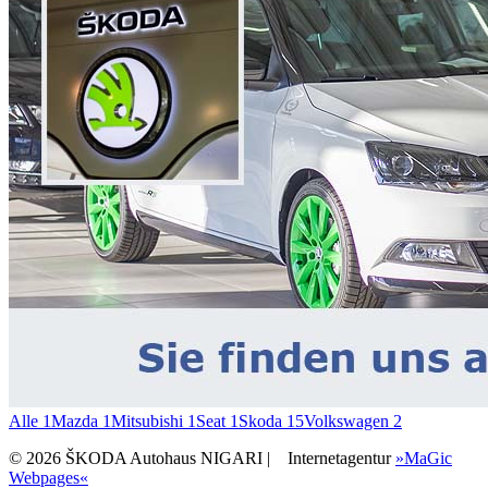
Alle
1
Mazda
1
Mitsubishi
1
Seat
1
Skoda
15
Volkswagen
2
© 2026 ŠKODA Autohaus NIGARI |
Internetagentur
»MaGic
Webpages«