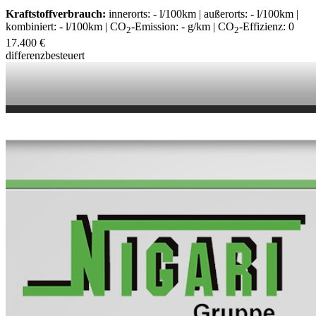
Kraftstoffverbrauch:
innerorts: - l/100km | außerorts: - l/100km |
kombiniert: - l/100km | CO
-Emission: - g/km | CO
-Effizienz: 0
2
2
17.400 €
differenzbesteuert