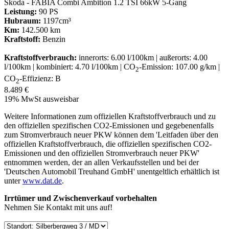
Skoda - FABIA Combi Ambition 1.2 TSI 66kW 5-Gang
Leistung:
90 PS
Hubraum:
1197cm³
Km:
142.500 km
Kraftstoff:
Benzin
Kraftstoffverbrauch:
innerorts: 6.00 l/100km | außerorts: 4.00
l/100km | kombiniert: 4.70 l/100km | CO
-Emission: 107.00 g/km |
2
CO
-Effizienz: B
2
8.489 €
19% MwSt ausweisbar
Weitere Informationen zum offiziellen Kraftstoffverbrauch und zu
den offiziellen spezifischen CO2-Emissionen und gegebenenfalls
zum Stromverbrauch neuer PKW können dem 'Leitfaden über den
offiziellen Kraftstoffverbrauch, die offiziellen spezifischen CO2-
Emissionen und den offiziellen Stromverbrauch neuer PKW'
entnommen werden, der an allen Verkaufsstellen und bei der
'Deutschen Automobil Treuhand GmbH' unentgeltlich erhältlich ist
unter
www.dat.de
.
Irrtümer und Zwischenverkauf vorbehalten
Nehmen Sie Kontakt mit uns auf!