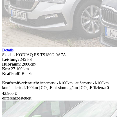
Details
Skoda - KODIAQ RS TS180/2.0A7A
Leistung:
245 PS
Hubraum:
2000cm³
Km:
27.100 km
Kraftstoff:
Benzin
Kraftstoffverbrauch:
innerorts: - l/100km | außerorts: - l/100km |
kombiniert: - l/100km | CO
-Emission: - g/km | CO
-Effizienz: 0
2
2
42.900 €
differenzbesteuert