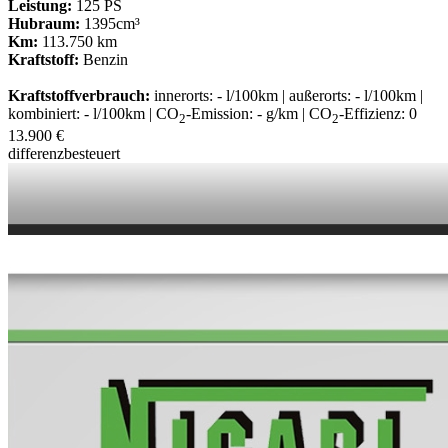
Leistung:
125 PS
Hubraum:
1395cm³
Km:
113.750 km
Kraftstoff:
Benzin
Kraftstoffverbrauch:
innerorts: - l/100km | außerorts: - l/100km |
kombiniert: - l/100km | CO
-Emission: - g/km | CO
-Effizienz: 0
2
2
13.900 €
differenzbesteuert