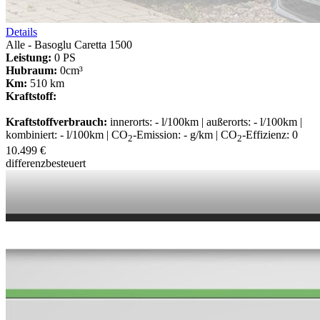
Details
Alle - Basoglu Caretta 1500
Leistung:
0 PS
Hubraum:
0cm³
Km:
510 km
Kraftstoff:
Kraftstoffverbrauch:
innerorts: - l/100km | außerorts: - l/100km |
kombiniert: - l/100km | CO
-Emission: - g/km | CO
-Effizienz: 0
2
2
10.499 €
differenzbesteuert