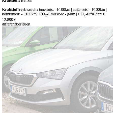
Kraftstoff:
Benzin
Kraftstoffverbrauch:
innerorts: - l/100km | außerorts: - l/100km |
kombiniert: - l/100km | CO
-Emission: - g/km | CO
-Effizienz: 0
2
2
12.899 €
differenzbesteuert