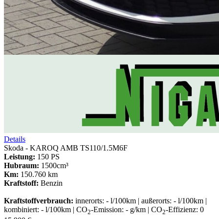
Details
Skoda - KAROQ AMB TS110/1.5M6F
Leistung:
150 PS
Hubraum:
1500cm³
Km:
150.760 km
Kraftstoff:
Benzin
Kraftstoffverbrauch:
innerorts: - l/100km | außerorts: - l/100km |
kombiniert: - l/100km | CO
-Emission: - g/km | CO
-Effizienz: 0
2
2