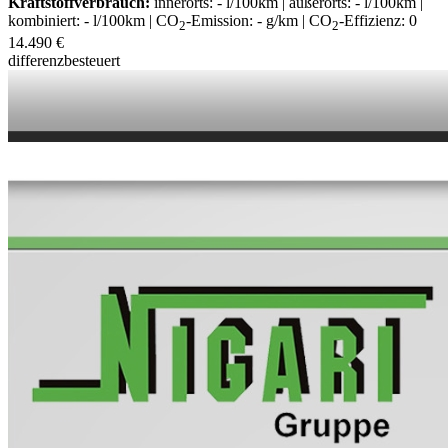
Kraftstoffverbrauch:
innerorts: - l/100km | außerorts: - l/100km |
kombiniert: - l/100km | CO
-Emission: - g/km | CO
-Effizienz: 0
2
2
14.490 €
differenzbesteuert