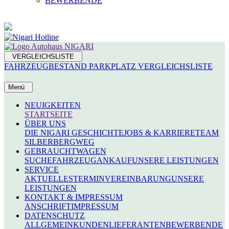
BEWERBENDE
VERGLEICHSLISTE
FAHRZEUGBESTAND
PARKPLATZ
VERGLEICHSLISTE
Menü
NEUIGKEITEN
STARTSEITE
ÜBER UNS
DIE NIGARI GESCHICHTE
JOBS & KARRIERE
TEAM
SILBERBERGWEG
GEBRAUCHTWAGEN
SUCHE
FAHRZEUGANKAUF
UNSERE LEISTUNGEN
SERVICE
AKTUELLES
TERMINVEREINBARUNG
UNSERE
LEISTUNGEN
KONTAKT & IMPRESSUM
ANSCHRIFT
IMPRESSUM
DATENSCHUTZ
ALLGEMEIN
KUNDEN
LIEFERANTEN
BEWERBENDE