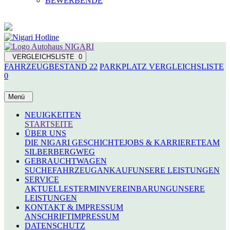
BEWERBENDE
VERGLEICHSLISTE
0
FAHRZEUGBESTAND
22
PARKPLATZ
VERGLEICHSLISTE
0
Menü
NEUIGKEITEN
STARTSEITE
ÜBER UNS
DIE NIGARI GESCHICHTE
JOBS & KARRIERE
TEAM
SILBERBERGWEG
GEBRAUCHTWAGEN
SUCHE
FAHRZEUGANKAUF
UNSERE LEISTUNGEN
SERVICE
AKTUELLES
TERMINVEREINBARUNG
UNSERE
LEISTUNGEN
KONTAKT & IMPRESSUM
ANSCHRIFT
IMPRESSUM
DATENSCHUTZ