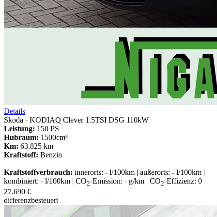
Details
Skoda - KODIAQ Clever 1.5TSI DSG 110kW
Leistung:
150 PS
Hubraum:
1500cm³
Km:
63.825 km
Kraftstoff:
Benzin
Kraftstoffverbrauch:
innerorts: - l/100km | außerorts: - l/100km |
kombiniert: - l/100km | CO
-Emission: - g/km | CO
-Effizienz: 0
2
2
27.690 €
differenzbesteuert