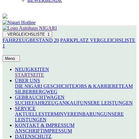
BEWERBENDE
VERGLEICHSLISTE
1
FAHRZEUGBESTAND
20
PARKPLATZ
VERGLEICHSLISTE
1
Menü
NEUIGKEITEN
STARTSEITE
ÜBER UNS
DIE NIGARI GESCHICHTE
JOBS & KARRIERE
TEAM
SILBERBERGWEG
GEBRAUCHTWAGEN
SUCHE
FAHRZEUGANKAUF
UNSERE LEISTUNGEN
SERVICE
AKTUELLES
TERMINVEREINBARUNG
UNSERE
LEISTUNGEN
KONTAKT & IMPRESSUM
ANSCHRIFT
IMPRESSUM
DATENSCHUTZ