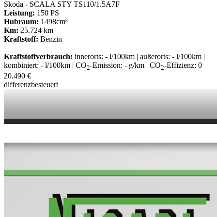
Skoda - SCALA STY TS110/1.5A7F
Leistung:
150 PS
Hubraum:
1498cm³
Km:
25.724 km
Kraftstoff:
Benzin
Kraftstoffverbrauch:
innerorts: - l/100km | außerorts: - l/100km |
kombiniert: - l/100km | CO
-Emission: - g/km | CO
-Effizienz: 0
2
2
20.490 €
differenzbesteuert