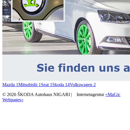
Mazda
1
Mitsubishi
1
Seat
1
Skoda
14
Volkswagen
2
© 2026 ŠKODA Autohaus NIGARI |
Internetagentur
»MaGic
Webpages«