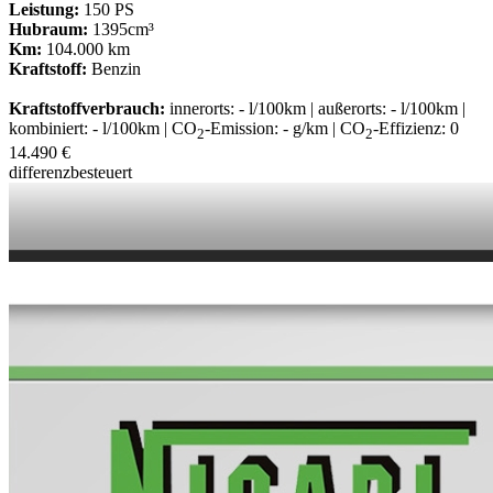
Leistung:
150 PS
Hubraum:
1395cm³
Km:
104.000 km
Kraftstoff:
Benzin
Kraftstoffverbrauch:
innerorts: - l/100km | außerorts: - l/100km |
kombiniert: - l/100km | CO
-Emission: - g/km | CO
-Effizienz: 0
2
2
14.490 €
differenzbesteuert