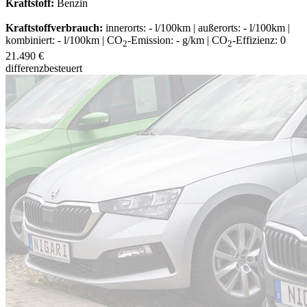
Kraftstoff:
Benzin
Kraftstoffverbrauch:
innerorts: - l/100km | außerorts: - l/100km |
kombiniert: - l/100km | CO
-Emission: - g/km | CO
-Effizienz: 0
2
2
21.490 €
differenzbesteuert