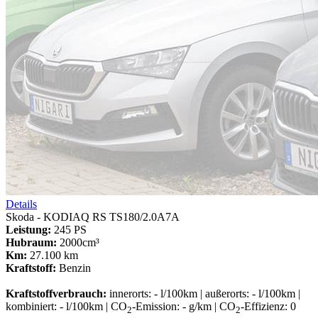
Details
Skoda - KODIAQ RS TS180/2.0A7A
Leistung:
245 PS
Hubraum:
2000cm³
Km:
27.100 km
Kraftstoff:
Benzin
Kraftstoffverbrauch:
innerorts: - l/100km | außerorts: - l/100km |
kombiniert: - l/100km | CO
-Emission: - g/km | CO
-Effizienz: 0
2
2