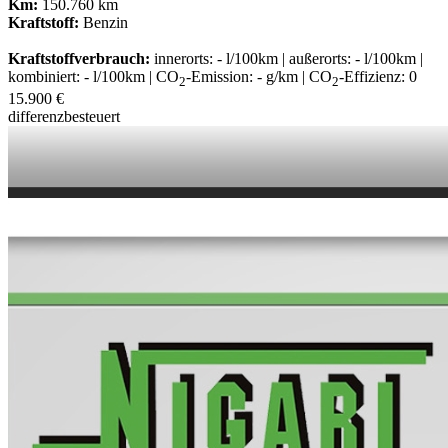
Km:
150.760 km
Kraftstoff:
Benzin
Kraftstoffverbrauch:
innerorts: - l/100km | außerorts: - l/100km |
kombiniert: - l/100km | CO
-Emission: - g/km | CO
-Effizienz: 0
2
2
15.900 €
differenzbesteuert