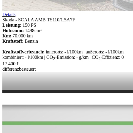
Details
Skoda - SCALA AMB TS110/1.5A7F
Leistung:
150 PS
Hubraum:
1498cm³
Km:
70.000 km
Kraftstoff:
Benzin
Kraftstoffverbrauch:
innerorts: - l/100km | außerorts: - l/100km |
kombiniert: - l/100km | CO
-Emission: - g/km | CO
-Effizienz: 0
2
2
17.400 €
differenzbesteuert