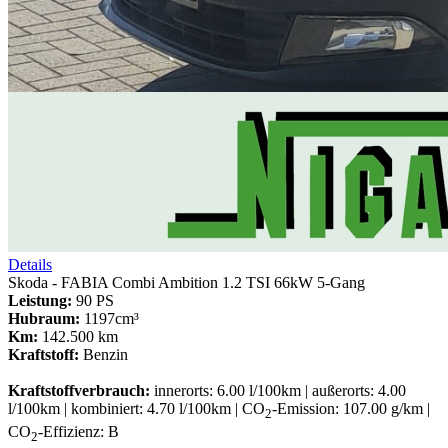
Details
Skoda - FABIA Combi Ambition 1.2 TSI 66kW 5-Gang
Leistung:
90 PS
Hubraum:
1197cm³
Km:
142.500 km
Kraftstoff:
Benzin
Kraftstoffverbrauch:
innerorts: 6.00 l/100km | außerorts: 4.00
l/100km | kombiniert: 4.70 l/100km | CO
-Emission: 107.00 g/km |
2
CO
-Effizienz: B
2